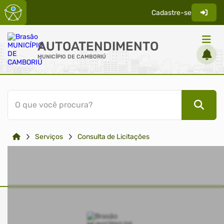
Cadastre-se
AUTOATENDIMENTO
MUNICÍPIO DE CAMBORIÚ
ACESSO RÁPIDO
O que você procura?
Acessibilidade
Cidadão
Serviços
Consulta de Licitações
Transparência