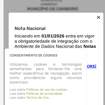
MUNICÍPIO DE CAMBORIÚ
AUTOATENDIMENTO
Nota Nacional
I
niciando em
01/01/2026
entra em vigor
ACESSO RÁPIDO
a obrigatoriedade de integração com o
Acesso à Informação
Cidadão
Ambiente de Dados Nacional das
Notas
Transparência
de Serviço Eletrônicas
com isso
LOCALIZAÇÃO
CONSENTIMENTO DE COOKIES
entraram em vigor
novas regras,
RUA GETULIO VARGAS, Nº 77, CENTRO
acesse o link abaixo e saiba mais.
Utilizamos cookies e tecnologias
Camboriú/
Autoatendimento - MUNICÍPIO DE CAMBORIÚ
semelhantes para fornecer-lhe uma
CEP: 88.340-347
melhor experiência de navegação, assim
Abrir no Mapa
como providenciar alguns recursos
CONTATOS
essenciais.
(47) 3365-9500
ouvidoria@camboriu.sc.gov.br
Leia sobre
Políticas de uso de cookies.
HORÁRIO DE ATENDIMENTO
Leia sobre
Políticas de privacidade.
Leia sobre
Termos de Uso.
Segunda-feira a Sexta-feira
12:00 às 18:00