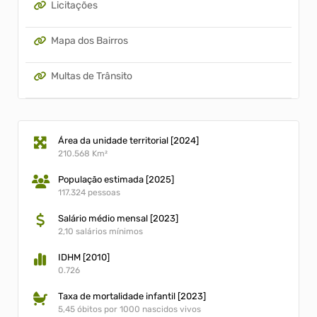
Licitações
Mapa dos Bairros
Multas de Trânsito
Plano Diretor
Área da unidade territorial [2024]
REGIN
210.568 Km²
População estimada [2025]
Turismo
117.324 pessoas
Salário médio mensal [2023]
2,10 salários mínimos
IDHM [2010]
0.726
Taxa de mortalidade infantil [2023]
5,45 óbitos por 1000 nascidos vivos