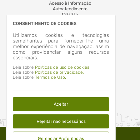
Acesso à Informação
Autoatendimento
Cidadão
Transparência
CONSENTIMENTO DE COOKIES
LOCALIZAÇÃO
RUA GETULIO VARGAS, Nº 77, CENTRO
Utilizamos cookies e tecnologias
Camboriú/SC
semelhantes para fornecer-lhe uma
CEP: 88.340-347
melhor experiência de navegação, assim
Abrir no Mapa
como providenciar alguns recursos
essenciais.
CONTATOS
(47) 3365-9500
Leia sobre
Políticas de uso de cookies.
ouvidoria@camboriu.sc.gov.br
Leia sobre
Políticas de privacidade.
Leia sobre
Termos de Uso.
HORÁRIO DE ATENDIMENTO
Segunda-feira a Sexta-feira
12:00 às 18:00
Aceitar
Rejeitar não necessários
Gerenciar Preferências